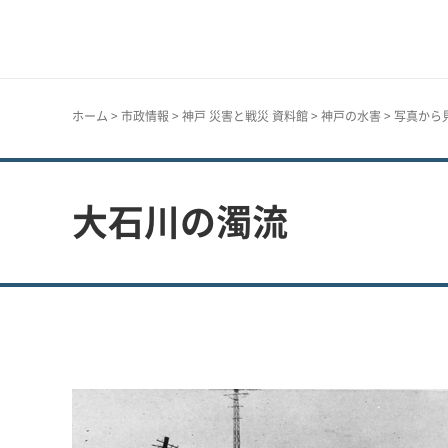
神戸市
ホーム
>
市政情報
>
神戸 災害と戦災 資料館
>
神戸の水害
>
写真から
大石川の濁流