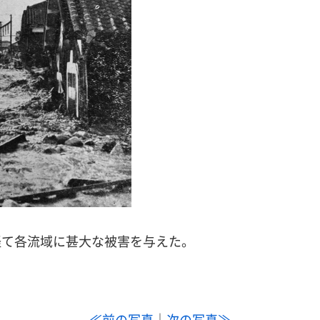
経て各流域に甚大な被害を与えた。
≪前の写真
｜
次の写真≫