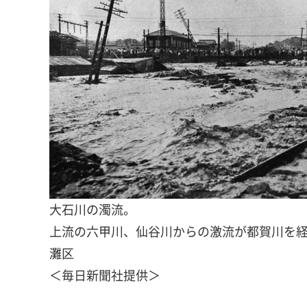
大石川の濁流。
上流の六甲川、仙谷川からの激流が都賀川を
灘区
＜毎日新聞社提供＞