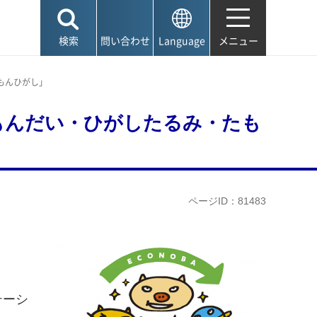
検索
問い合わせ
Language
メニュー
もんひがし」
もんだい・ひがしたるみ・たも
ページID：81483
テーシ