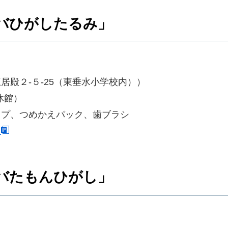
ノバひがしたるみ」
殿２-５-25（東垂水小学校内））
休館）
ップ、つめかえパック、歯ブラシ
）
ノバたもんひがし」