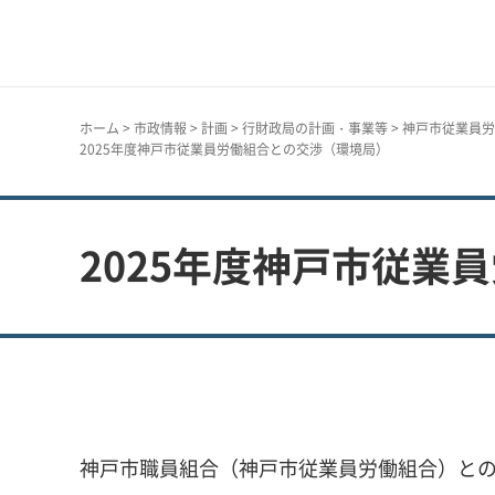
神戸市
ホーム
>
市政情報
>
計画
>
行財政局の計画・事業等
>
神戸市従業員労
2025年度神戸市従業員労働組合との交渉（環境局）
2025年度神戸市従業
神戸市職員組合（神戸市従業員労働組合）と