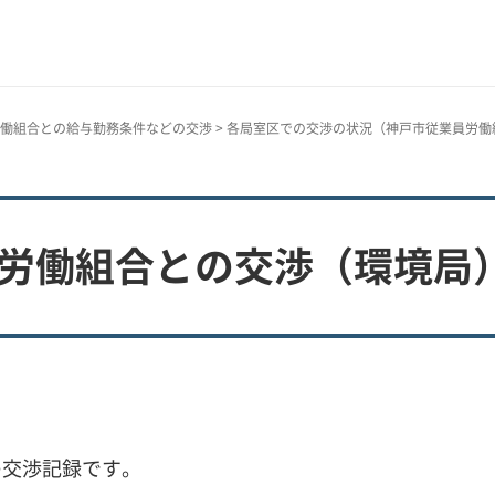
働組合との給与勤務条件などの交渉
>
各局室区での交渉の状況（神戸市従業員労働
員労働組合との交渉（環境局
の交渉記録です。