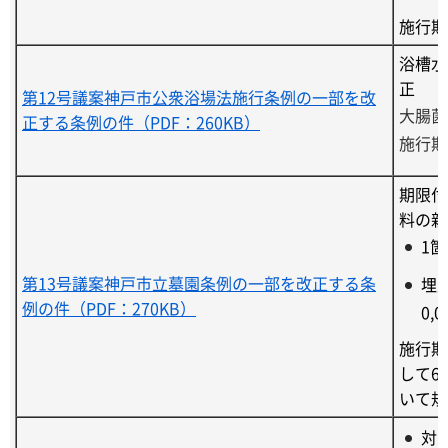
施行期
浴槽水
正
第12号議案神戸市公衆浴場法施行条例の一部を改
大腸菌
正する条例の件（PDF：260KB）
施行期
期限付
料の新
1箇
第13号議案神戸市立墓園条例の一部を改正する条
埋
例の件（PDF：270KB）
0,
施行期
して6
いて規
対