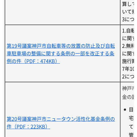
算して
いて規
3につ
1.自
に関す
第19号議案神戸市自転車等の放置の防止及び自転
2.無
車駐車場の整備に関する条例の一部を改正する条
に関す
例の件（PDF：474KB）
施行期
7年10
2につ
神戸市
金の設
目
宅
第20号議案神戸市ニュータウン活性化基金条例の
て
件（PDF：223KB）
管