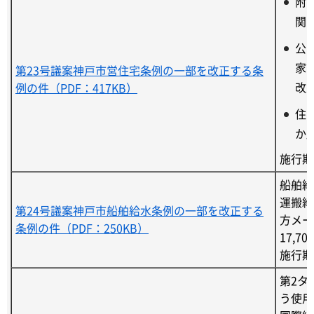
附
関
公
家
第23号議案神戸市営住宅条例の一部を改正する条
改
例の件（PDF：417KB）
住
か
施行期
船舶給
運搬給
第24号議案神戸市船舶給水条例の一部を改正する
方メー
条例の件（PDF：250KB）
17,7
施行期
第2タ
う使用