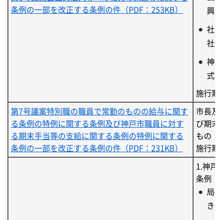
条例の一部を改正する条例の件（PDF：253KB）
興
社
社
神
式
施行期
第7号議案特別職の職員で常勤のものの給与に関す
市長及
る条例の特例に関する条例及び神戸市職員に対す
び期末
る期末手当等の支給に関する条例の特例に関する
もの
条例の一部を改正する条例の件（PDF：231KB）
施行期
1.神
条例
局
き