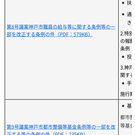
扶
通
き
第8号議案神戸市職員の給与等に関する条例等の一
2.特
部を改正する条例の件（PDF：579KB）
の報酬
条例
投
3.神
関する
手
施行期
基
都市整
等基金
第9号議案神戸市都市整備等基金条例等の一部を改
正する等の条例の件（PDF：235KB）