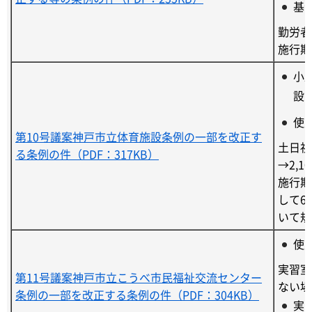
基
勤労者
施行期
小
設
使
第10号議案神戸市立体育施設条例の一部を改正す
土日祝
る条例の件（PDF：317KB）
→2,1
施行期
して6
いて規
使
実習室
第11号議案神戸市立こうべ市民福祉交流センター
ない場
条例の一部を改正する条例の件（PDF：304KB）
実