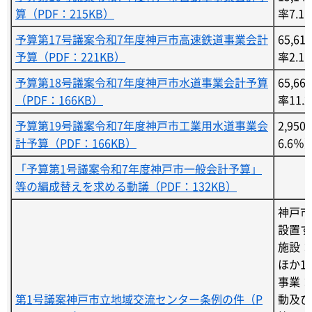
算（PDF：215KB）
率7.1
予算第17号議案令和7年度神戸市高速鉄道事業会計
65,6
予算（PDF：221KB）
率2.1
予算第18号議案令和7年度神戸市水道事業会計予算
65,6
（PDF：166KB）
率11.
予算第19号議案令和7年度神戸市工業用水道事業会
2,95
計予算（PDF：166KB）
6.6％
「予算第1号議案令和7年度神戸市一般会計予算」
等の編成替えを求める動議（PDF：132KB）
神戸市
設置す
施設：
ほか1
事業：
第1号議案神戸市立地域交流センター条例の件（P
動及び