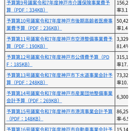
予算第9号議案令和7年度神戸市介護保険事業費予
156,
算（PDF：334KB）
率3.1
予算第10号議案令和7年度神戸市後期高齢者医療事
50,4
業費予算（PDF：236KB）
率1.4
予算第11号議案令和7年度神戸市空港整備事業費予
3,32
算（PDF：190KB）
81.4
予算第12号議案令和7年度神戸市公債費予算（PD
315,
F：185KB）
率17.
予算第13号議案令和7年度神戸市下水道事業会計予
73,3
算（PDF：248KB）
率10.
予算第14号議案令和7年度神戸市産業団地整備事業
6,30
会計予算（PDF：269KB）
予算第15号議案令和7年度神戸市港湾事業会計予算
86,2
（PDF：148KB）
率-6.
予算第16号議案令和7年度神戸市自動車事業会計予
15,1