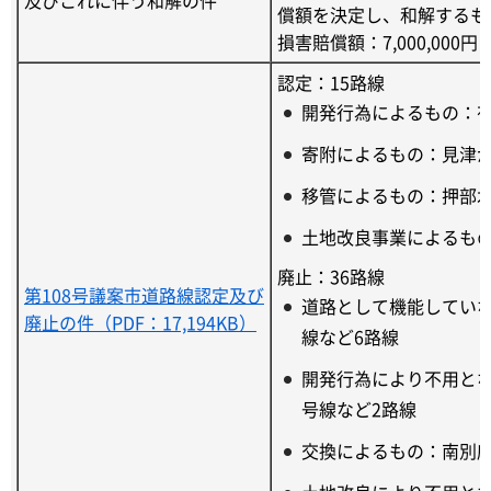
及びこれに伴う和解の件
償額を決定し、和解するも
損害賠償額：7,000,000円
認定：15路線
開発行為によるもの：有
寄附によるもの：見津が
移管によるもの：押部木
土地改良事業によるもの
廃止：36路線
第108号議案市道路線認定及び
道路として機能していな
廃止の件（PDF：17,194KB）
線など6路線
開発行為により不用とな
号線など2路線
交換によるもの：南別府