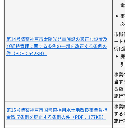
電
事
必
市街化
第14号議案神戸市太陽光発電施設の適正な設置及
ートル
び維持管理に関する条例の一部を改正する条例の
街化調
件（PDF：542KB）
廃
引
事業の
当する
る額
施行期
事業終
第15号議案神戸市国営東播用水土地改良事業負担
するも
金徴収条例を廃止する条例の件（PDF：177KB）
施行期