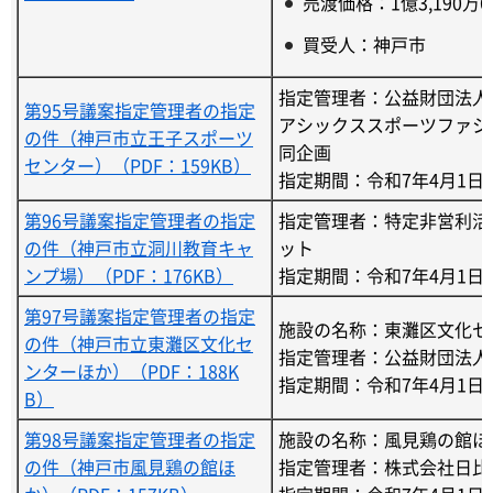
売渡価格：1億3,190万6,
買受人：神戸市
指定管理者：公益財団法人
第95号議案指定管理者の指定
アシックススポーツファシ
の件（神戸市立王子スポーツ
同企画
センター）（PDF：159KB）
指定期間：令和7年4月1日～
第96号議案指定管理者の指定
指定管理者：特定非営利活
の件（神戸市立洞川教育キャ
ット
ンプ場）（PDF：176KB）
指定期間：令和7年4月1日～
第97号議案指定管理者の指定
施設の名称：東灘区文化セ
の件（神戸市立東灘区文化セ
指定管理者：公益財団法人
ンターほか）（PDF：188K
指定期間：令和7年4月1日～
B）
第98号議案指定管理者の指定
施設の名称：風見鶏の館ほ
の件（神戸市風見鶏の館ほ
指定管理者：株式会社日比