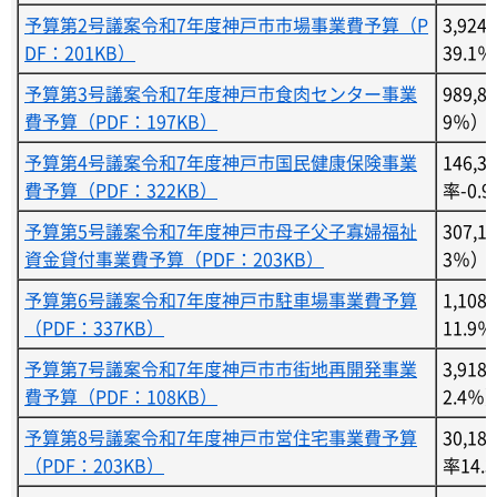
予算第2号議案令和7年度神戸市市場事業費予算（P
3,92
DF：201KB）
39.1
予算第3号議案令和7年度神戸市食肉センター事業
989,
費予算（PDF：197KB）
9％）
予算第4号議案令和7年度神戸市国民健康保険事業
146,
費予算（PDF：322KB）
率-0.
予算第5号議案令和7年度神戸市母子父子寡婦福祉
307,
資金貸付事業費予算（PDF：203KB）
3％）
予算第6号議案令和7年度神戸市駐車場事業費予算
1,10
（PDF：337KB）
11.9
予算第7号議案令和7年度神戸市市街地再開発事業
3,91
費予算（PDF：108KB）
2.4％
予算第8号議案令和7年度神戸市営住宅事業費予算
30,1
（PDF：203KB）
率14.