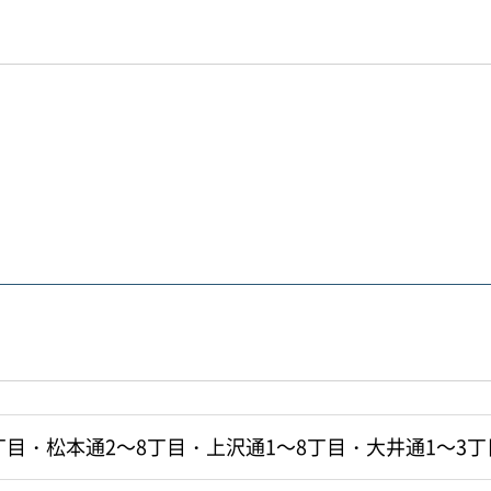
丁目・松本通2～8丁目・上沢通1～8丁目・大井通1～3丁