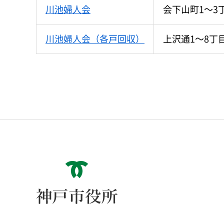
川池婦人会
会下山町1～3
川池婦人会（各戸回収）
上沢通1～8丁
神戸市役所