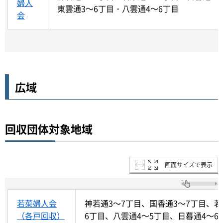
婦人
東雲通3～6丁目・八雲通4～6丁目
会
広域
回収団体対象地域
画面サイズで表示
若菜婦人会
神若通3～7丁目、国香通3～7丁目、若
（各戸回収）
6丁目、八雲通4～5丁目、日暮通4～6