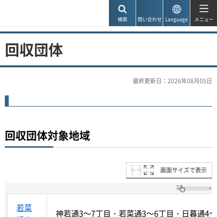
神戸市
検索
問い合わせ
Language
メニュー
回収団体
最終更新日：2026年08月05日
回収団体対象地域
画面サイズで表示
若菜
神若通3～7丁目・若菜通3～6丁目・日暮通4～