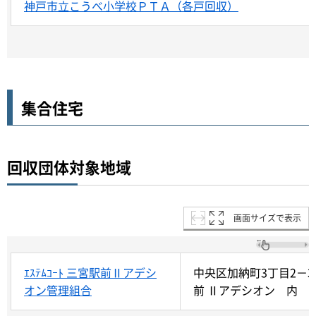
神戸市立こうべ小学校ＰＴＡ（各戸回収）
集合住宅
回収団体対象地域
画面サイズで表示
ｴｽﾃﾑｺｰﾄ 三宮駅前Ⅱアデシ
中央区加納町3丁目2－
オン管理組合
前 Ⅱアデシオン 内