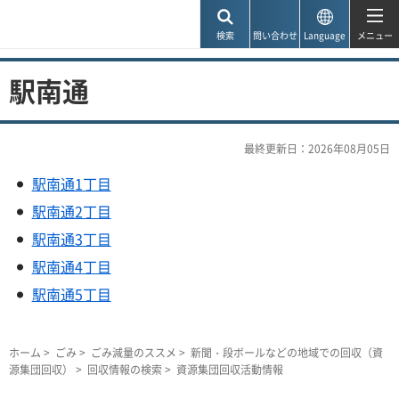
神戸市
検索
問い合わせ
Language
メニュー
駅南通
最終更新日：2026年08月05日
駅南通1丁目
駅南通2丁目
駅南通3丁目
駅南通4丁目
駅南通5丁目
ホーム
>
ごみ
>
ごみ減量のススメ
>
新聞・段ボールなどの地域での回収（資
源集団回収）
>
回収情報の検索
> 資源集団回収活動情報