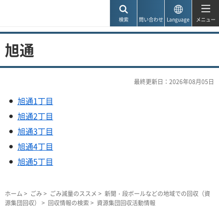
神戸市
検索
問い合わせ
Language
メニュー
旭通
最終更新日：2026年08月05日
旭通1丁目
旭通2丁目
旭通3丁目
旭通4丁目
旭通5丁目
ホーム
>
ごみ
>
ごみ減量のススメ
>
新聞・段ボールなどの地域での回収（資
源集団回収）
>
回収情報の検索
> 資源集団回収活動情報