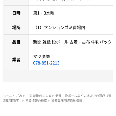
日時
第1・3水曜
場所
（1）マンションゴミ置場内
品目
新聞 雑紙 段ボール 古着・古布 牛乳パック
マツダ㈱
業者
078-851-2213
ホーム
>
ごみ
>
ごみ減量のススメ
>
新聞・段ボールなどの地域での回収（資
源集団回収）
>
回収情報の検索
> 資源集団回収活動情報