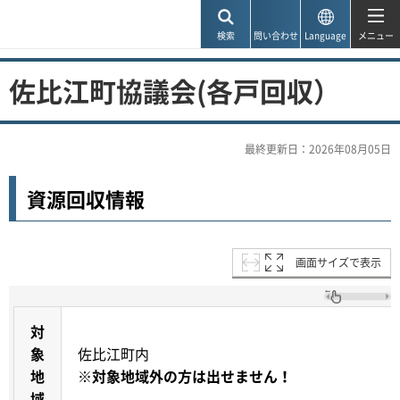
神戸市
検索
問い合わせ
Language
メニュー
佐比江町協議会(各戸回収）
最終更新日：2026年08月05日
資源回収情報
画面サイズで表示
対
象
佐比江町内
地
※対象地域外の方は出せません！
域