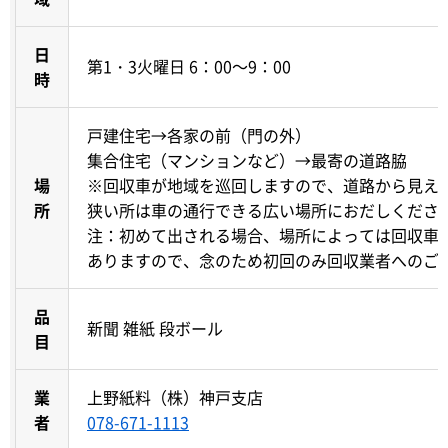
日
第1・3火曜日 6：00～9：00
時
戸建住宅→各家の前（門の外）
集合住宅（マンションなど）→最寄の道路脇
場
※回収車が地域を巡回しますので、道路から見え
所
狭い所は車の通行できる広い場所におだしくださ
注：初めて出される場合、場所によっては回収車
ありますので、念のため初回のみ回収業者へのご
品
新聞 雑紙 段ボール
目
業
上野紙料（株）神戸支店
者
078-671-1113