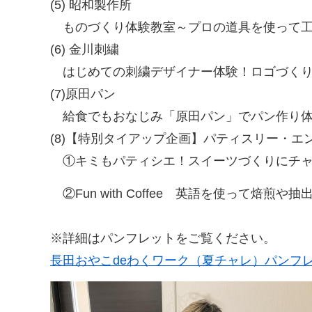
(5) 昭和製作所
ものづくり体験教室～プロの道具を使って工
(6) 金川刺繍
はじめての刺繍デザイナー体験！ロゴづくり
(7)原田パン
給食でもおなじみ「原田パン」でパン作り
(8)【特別タイアップ企画】パティスリー・エ
①キミもパティシエ！スイーツづくりにチャ
②Fun with Coffee 英語を使って焙煎や
※詳細はパンフレットをご覧ください。
長田おやこdeわくワーク（夏チャレ）パンフレット