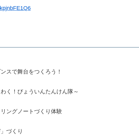
z2kpjnbFE1Q6
ンスで舞台をつくろう！
わく！びょういんたんけん隊～
リングノートづくり体験
」づくり