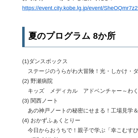
https://event.city.kobe.lg.jp/event/SheOQmr7
夏のプログラム 8か所
(1)ダンスボックス
ステージのうらがわ大冒険！光・しかけ・ダ
(2) 野瀬病院
キッズ メディカル アドベンチャー～わく
(3) 関西ノート
あの神戸ノートの秘密にせまる！工場見学＆
(4) おかずふぁくとりー
今日からおうちで！親子で学ぶ「幸こむすび