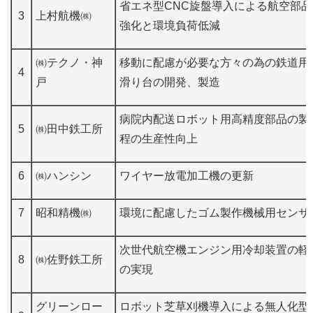
省エネ型CNC旋盤導入による航空部
3
上村航機㈱
強化と環境負荷低減
㈱テクノ・神
移動に配慮が必要な方々の為の鉄道用
4
戸
滑り台の開発、製造
病院内配送ロボット用高精度部品の製
5
㈱田中鉄工所
程の生産性向上
6
㈱ハンシン
ワイヤー放電加工機の更新
7
昭和精機㈱
環境に配慮したゴム製作機械用センサ
次世代航空機エンジン用冷却装置の軽
8
㈱佐野鉄工所
の実現
グリーンロー
ロボット芝草刈機導入による無人化型