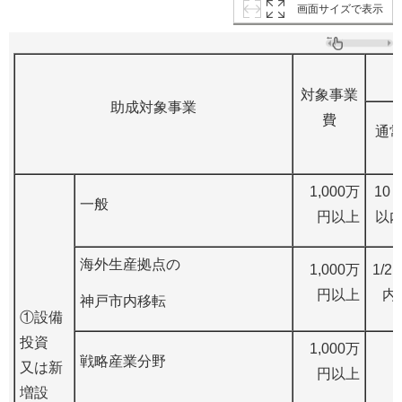
画面サイズで表示
対象事業
助成対象事業
費
通
1,000万
10
一般
円以上
以
海外生産拠点の
1,000万
1/2
円以上
内
神戸市内移転
①設備
投資
1,000万
戦略産業分野
又は新
円以上
増設