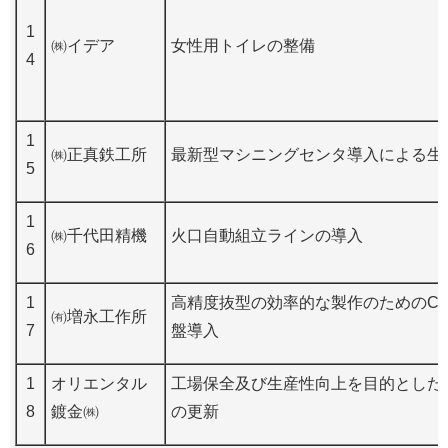
1
㈱イデア
女性用トイレの整備
4
1
㈱正真鉄工所
最新型マシニングセンタ導入による生
5
1
㈱千代田精機
火口自動組立ラインの導入
6
1
高精度抜型の効率的な製作のためのC
㈲増永工作所
7
盤導入
1
オリエンタル
工場保全及び生産性向上を目的とした
8
鍍金㈱
の更新