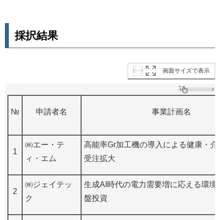
採択結果
画面サイズで表示
№
申請者名
事業計画名
㈱エー・テ
高能率Gr加工機の導入による健康・介
1
ィ・エム
受注拡大
㈱ジェイテッ
生成AI時代の電力需要増に応える環境
2
ク
盤投資