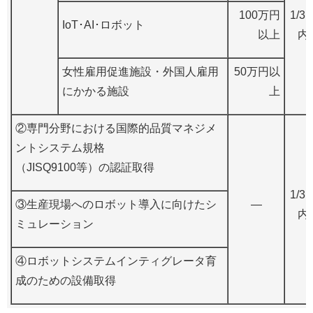
100万円
1/3
IoT･AI･ロボット
以上
内
女性雇用促進施設・外国人雇用
50万円以
にかかる施設
上
②専門分野における国際的品質マネジメ
ントシステム規格
（JISQ9100等）の認証取得
1/3
③生産現場へのロボット導入に向けたシ
―
内
ミュレーション
④ロボットシステムインティグレータ育
成のための設備取得