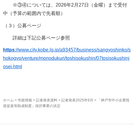
※③④については、2026年2月27日（金曜）まで受付
中（予算の範囲内で先着順）
（３）公募ページ
詳細は下記公募ページ参照
https
://www.city.kobe.lg.jp/a93457/business/sangyoshinko/s
hokogyo/venture/monodukuri/toshisokushin/07tosisokushinj
osei.html
ホーム
>
市政情報
>
記者発表資料
>
記者発表2025年9月
> 「神戸市中小企業投
資促進等助成制度」採択事業の決定