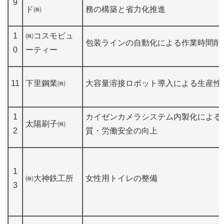
9
ド㈱
務の構築と省力化推進
1
㈱コスモビュ
包装ラインの自動化による作業時間削
0
ーティー
11
下里鋼業㈱
大容量溶接ロボット導入による生産性
1
カイゼンカメラシステム内製化による
太陽刷子㈱
2
質・労働安全の向上
1
㈱大神鉄工所
女性用トイレの整備
3