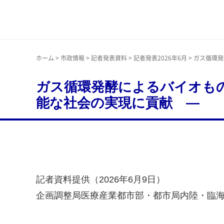
神戸市
ホーム
>
市政情報
>
記者発表資料
>
記者発表2026年6月
> ガス循環
ガス循環発酵によるバイオも
能な社会の実現に貢献 ―
記者資料提供（2026年6月9日）
企画調整局医療産業都市部・都市局内陸・臨