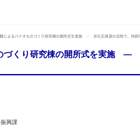
発酵によるバイオものづくり研究棟の開所式を実施 ― 非化石資源の活用で、持続
のづくり研究棟の開所式を実施 ― 
海振興課