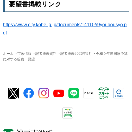
要望書掲載リンク
https://www.city.kobe.lg.jp/documents/14110/r9youbousyo.p
df
ホーム
>
市政情報
>
記者発表資料
>
記者発表2026年5月
> 令和９年度国家予算
に対する提案・要望