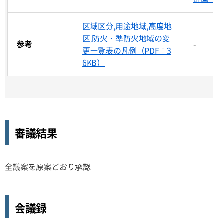
区域区分,用途地域,高度地
区,防火・準防火地域の変
参考
-
更一覧表の凡例（PDF：3
6KB）
審議結果
全議案を原案どおり承認
会議録