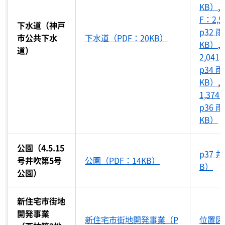
KB）
,
F：2,5
下水道（神戸
p32 
市公共下水
下水道（PDF：20KB）
KB）
,
道）
2,041
p34 
KB）
,
1,374
p36 
KB）
公園（4.5.15
p37 
号井吹第5号
公園（PDF：14KB）
B）
公園）
新住宅市街地
開発事業
新住宅市街地開発事業（P
位置図（