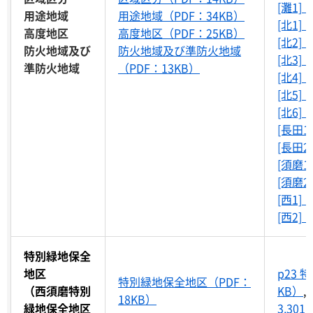
[灘1]
用途地域
用途地域（PDF：34KB）
[北1]
高度地区
高度地区（PDF：25KB）
[北2]
防火地域及び
防火地域及び準防火地域
[北3]
準防火地域
（PDF：13KB）
[北4]
[北5]
[北6]
[長田1
[長田2
[須磨1
[須磨2
[西1]
[西2]
特別緑地保全
地区
p23 
特別緑地保全地区（PDF：
（西須磨特別
KB）
,
18KB）
緑地保全地区
3,301