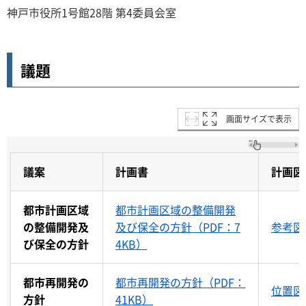
神戸市役所1号館28階 第4委員会室
議題
画面サイズで表示
議案
計画書
計画図
都市計画区域
都市計画区域の整備開発
の整備開発及
及び保全の方針（PDF：7
参考図（
び保全の方針
4KB）
都市再開発の
都市再開発の方針（PDF：
位置図（
方針
41KB）