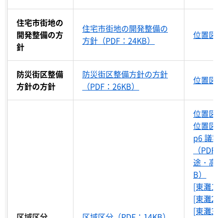
住宅市街地の
住宅市街地の開発整備の
開発整備の方
位置図（
方針（PDF：24KB）
針
防災街区整備
防災街区整備方針の方針
位置図（
方針の方針
（PDF：26KB）
位置図（
位置図（
p6 
（PDF
途・高度
B）
[東灘1
[東灘2
[東灘3
区域区分
区域区分（PDF：14KB）