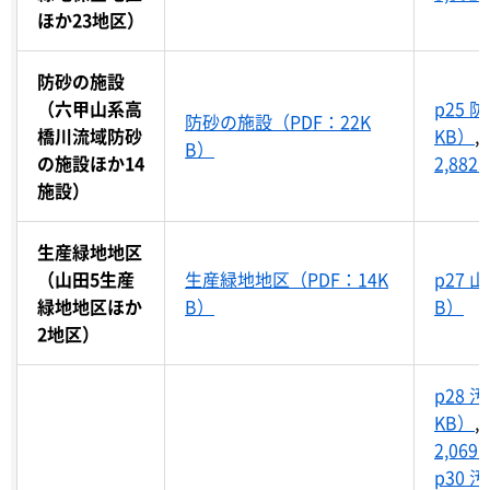
ほか23地区）
防砂の施設
（六甲山系高
p25 
防砂の施設（PDF：22K
橋川流域防砂
KB）
,
B）
の施設ほか14
2,882
施設）
生産緑地地区
（山田5生産
生産緑地地区（PDF：14K
p27 
緑地地区ほか
B）
B）
2地区）
p28 
KB）
,
2,069
p30 