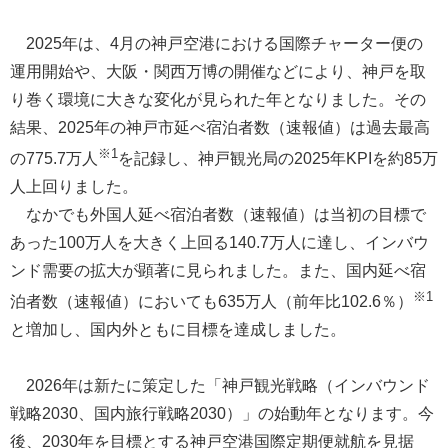
2025年は、4月の神戸空港における国際チャーター便の
運用開始や、大阪・関西万博の開催などにより、神戸を取
り巻く環境に大きな変化が見られた年となりました。その
結果、2025年の神戸市延べ宿泊者数（速報値）は過去最高
※1
の775.7万人
を記録し、神戸観光局の2025年KPIを約85万
人上回りました。
なかでも外国人延べ宿泊者数（速報値）は当初の目標で
あった100万人を大きく上回る140.7万人に達し、インバウ
ンド需要の拡大が顕著に見られました。また、国内延べ宿
※1
泊者数（速報値）においても635万人（前年比102.6％）
と増加し、国内外ともに目標を達成しました。
2026年は新たに策定した「神戸観光戦略（インバウンド
戦略2030、国内旅行戦略2030）」の始動年となります。今
後、2030年を目標とする神戸空港国際定期便就航を見据