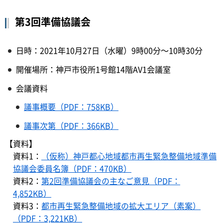
第3回準備協議会
日時：2021年10月27日（水曜）9時00分～10時30分
開催場所：神戸市役所1号館14階AV1会議室
会議資料
議事概要（PDF：758KB）
議事次第（PDF：366KB）
【資料】
資料1：
（仮称）神戸都心地域都市再生緊急整備地域準備
協議会委員名簿（PDF：470KB）
資料2：
第2回準備協議会の主なご意見（PDF：
4,852KB）
資料3：
都市再生緊急整備地域の拡大エリア（素案）
（PDF：3,221KB）