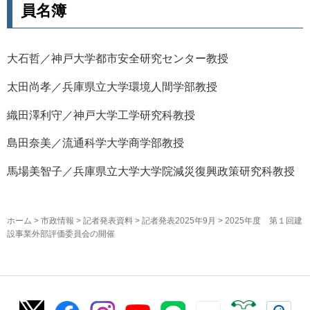
員名簿
大石哲／神戸大学都市安全研究センター教授
太田尚孝／兵庫県立大学環境人間学部教授
織田澤利守／神戸大学工学研究科教授
島田奈美／流通科学大学商学部教授
馬場美智子／兵庫県立大学大学院減災復興政策研究科教授
ホーム
>
市政情報
>
記者発表資料
>
記者発表2025年9月
> 2025年度 第１回建
設事業外部評価委員会の開催