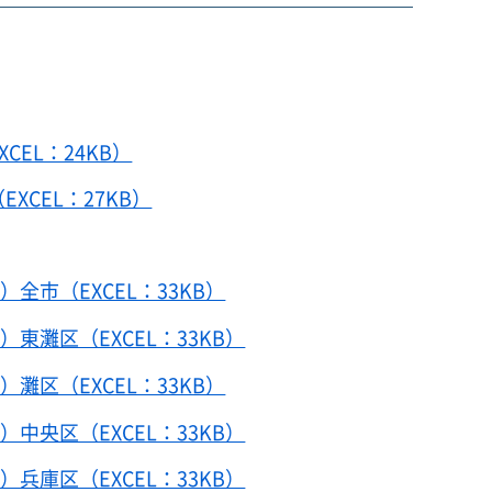
EL：24KB）
CEL：27KB）
市（EXCEL：33KB）
灘区（EXCEL：33KB）
区（EXCEL：33KB）
央区（EXCEL：33KB）
庫区（EXCEL：33KB）