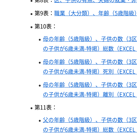
第9表：
職業（大分類）、年齢（5歳階級）
第10表：
母の年齢（5歳階級）、子供の数（3
の子供が6歳未満-特掲）総数（EXCEL
母の年齢（5歳階級）、子供の数（3
の子供が6歳未満-特掲）死別（EXCEL
母の年齢（5歳階級）、子供の数（3
の子供が6歳未満-特掲）離別（EXCEL
第11表：
父の年齢（5歳階級）、子供の数（3
の子供が6歳未満-特掲）総数（EXCEL