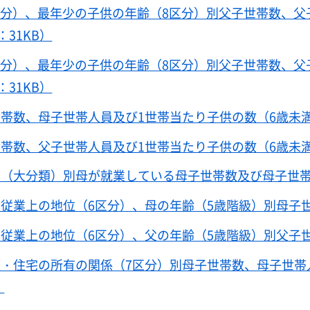
区分）、最年少の子供の年齢（8区分）別父子世帯数、父
：31KB）
区分）、最年少の子供の年齢（8区分）別父子世帯数、父
：31KB）
帯数、母子世帯人員及び1世帯当たり子供の数（6歳未満の子
帯数、父子世帯人員及び1世帯当たり子供の数（6歳未満の子
（大分類）別母が就業している母子世帯数及び母子世帯人員
従業上の地位（6区分）、母の年齢（5歳階級）別母子世帯
従業上の地位（6区分）、父の年齢（5歳階級）別父子世帯
類・住宅の所有の関係（7区分）別母子世帯数、母子世帯
）