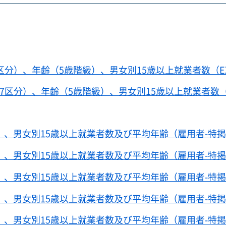
分）、年齢（5歳階級）、男女別15歳以上就業者数（EXC
区分）、年齢（5歳階級）、男女別15歳以上就業者数（EX
、男女別15歳以上就業者数及び平均年齢（雇用者-特掲）全
、男女別15歳以上就業者数及び平均年齢（雇用者-特掲）東
、男女別15歳以上就業者数及び平均年齢（雇用者-特掲）灘
、男女別15歳以上就業者数及び平均年齢（雇用者-特掲）中
、男女別15歳以上就業者数及び平均年齢（雇用者-特掲）兵