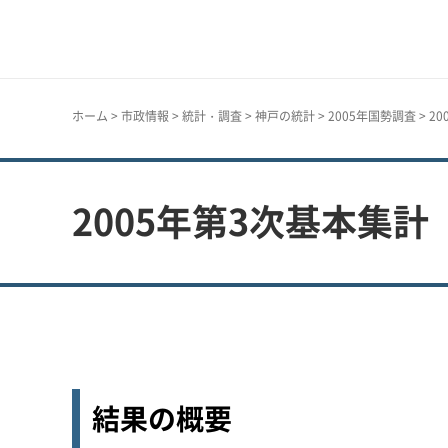
神戸市
ホーム
>
市政情報
>
統計・調査
>
神戸の統計
>
2005年国勢調査
> 2
2005年第3次基本集計
結果の概要