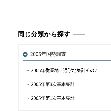
同じ分類から探す
2005年国勢調査
2005年従業地・通学地集計その2
2005年第3次基本集計
2005年第1次基本集計