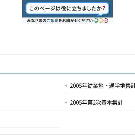
2005年従業地・通学地集
2005年第2次基本集計