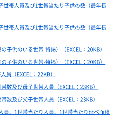
子世帯人員及び1世帯当たり子供の数（最年長
子世帯人員及び1世帯当たり子供の数（最年長
供のいる世帯-特掲）（EXCEL：20KB）
供のいる世帯-特掲）（EXCEL：20KB）
（EXCEL：22KB）
数及び母子世帯人員（EXCEL：23KB）
数及び父子世帯人員（EXCEL：23KB）
人員、1世帯当たり人員、1世帯当たり延べ面積