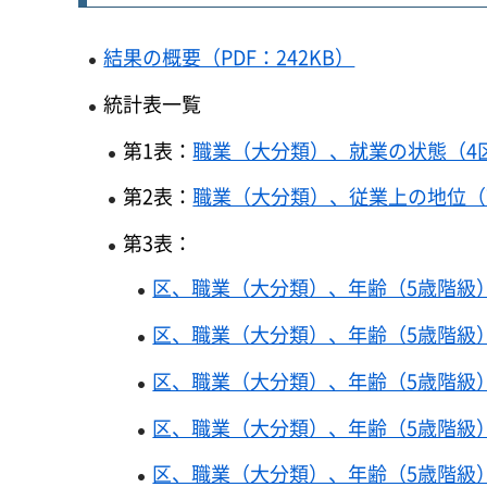
結果の概要（PDF：242KB）
統計表一覧
第1表：
職業（大分類）、就業の状態（4区
第2表：
職業（大分類）、従業上の地位（7
第3表：
区、職業（大分類）、年齢（5歳階級）
区、職業（大分類）、年齢（5歳階級）
区、職業（大分類）、年齢（5歳階級）
区、職業（大分類）、年齢（5歳階級）
区、職業（大分類）、年齢（5歳階級）