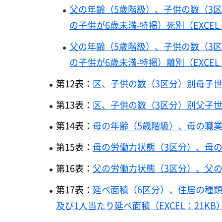
父の年齢（5歳階級）、子供の数（3
の子供が6歳未満-特掲）死別（EXCEL
父の年齢（5歳階級）、子供の数（3
の子供が6歳未満-特掲）離別（EXCEL
第12表：
区、子供の数（3区分）別母子世
第13表：
区、子供の数（3区分）別父子世
第14表：
母の年齢（5歳階級）、母の職業
第15表：
母の労働力状態（3区分）、母の
第16表：
父の労働力状態（3区分）、父の
第17表：
延べ面積（6区分）、住居の種
及び1人当たり延べ面積（EXCEL：21KB