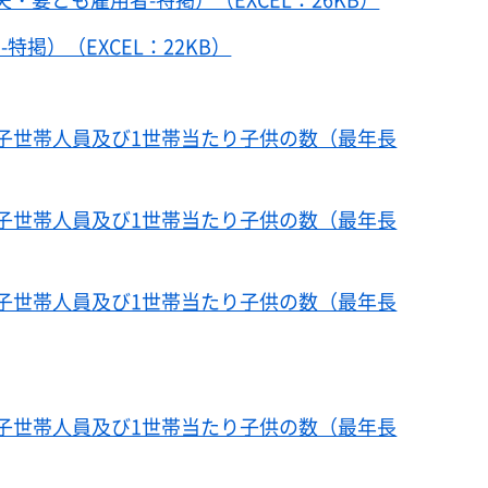
掲）（EXCEL：22KB）
子世帯人員及び1世帯当たり子供の数（最年長
子世帯人員及び1世帯当たり子供の数（最年長
子世帯人員及び1世帯当たり子供の数（最年長
子世帯人員及び1世帯当たり子供の数（最年長