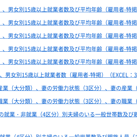
、男女別15歳以上就業者数及び平均年齢（雇用者-特掲）北
、男女別15歳以上就業者数及び平均年齢（雇用者-特掲）長
、男女別15歳以上就業者数及び平均年齢（雇用者-特掲）須
、男女別15歳以上就業者数及び平均年齢（雇用者-特掲）垂
、男女別15歳以上就業者数及び平均年齢（雇用者-特掲）西
男女別15歳以上就業者数（雇用者-特掲）（EXCEL：3
業（大分類）、妻の労働力状態（3区分）、妻の産業（大分
業（大分類）、妻の労働力状態（3区分）、妻の職業（大分
婦の就業・非就業（4区分）別夫婦のいる一般世帯数及び親
業（4区分）別夫婦のいる一般世帯数及び親族人員（夫・妻