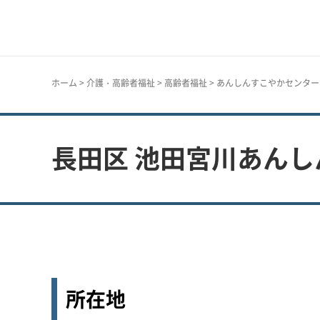
神戸市
ホーム
>
介護・高齢者福祉
>
高齢者福祉
>
あんしんすこやかセンター
長田区 池田宮川あん
所在地