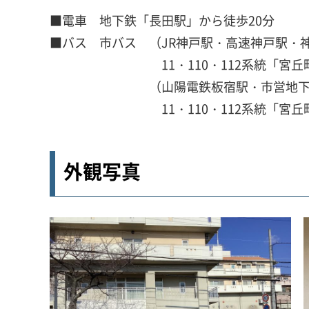
■電車 地下鉄「長田駅」から徒歩20分
■バス 市バス （JR神戸駅・高速神戸駅・
11・110・112系統「宮
（山陽電鉄板宿駅・市営地
11・110・112系統「宮
外観写真