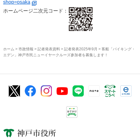
shop=osaka
ホームページ二次元コード：
ホーム
>
市政情報
>
記者発表資料
>
記者発表2025年9月
> 客船「バイキング・
エデン」神戸市民ニューイヤークルーズ参加者を募集します！
神戸市役所