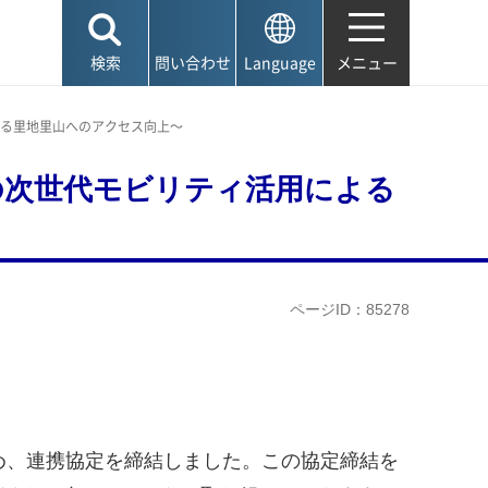
検索
問い合わせ
Language
メニュー
による里地里山へのアクセス向上～
要の次世代モビリティ活用による
ページID：85278
ため、連携協定を締結しました。この協定締結を