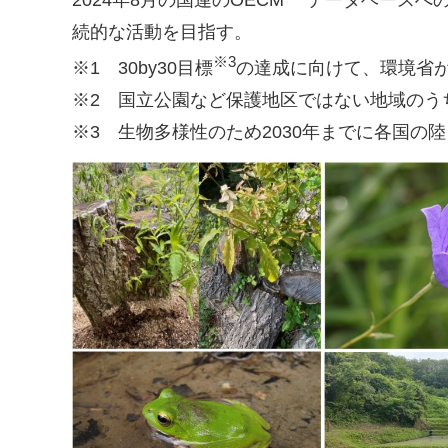
2024年8月の国連のOECM
データベースへ
続的な活動を目指す。
※3
※1 30by30目標
の達成に向けて、環境省
※2 国立公園など保護地区ではない地域のう
※3 生物多様性のため2030年までに各国の