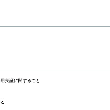
）
活用実証に関すること
こと