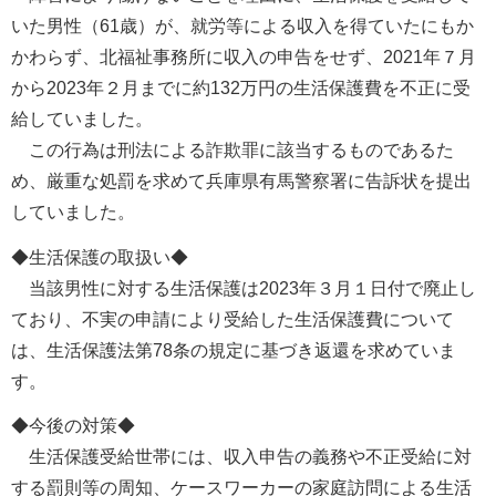
いた男性（61歳）が、就労等による収入を得ていたにもか
かわらず、北福祉事務所に収入の申告をせず、2021年７月
から2023年２月までに約132万円の生活保護費を不正に受
給していました。
この行為は刑法による詐欺罪に該当するものであるた
め、厳重な処罰を求めて兵庫県有馬警察署に告訴状を提出
していました。
◆生活保護の取扱い◆
当該男性に対する生活保護は2023年３月１日付で廃止し
ており、不実の申請により受給した生活保護費について
は、生活保護法第78条の規定に基づき返還を求めていま
す。
◆今後の対策◆
生活保護受給世帯には、収入申告の義務や不正受給に対
する罰則等の周知、ケースワーカーの家庭訪問による生活