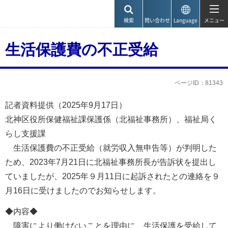
神戸市
検索
問い合わせ
Language
メニュー
生活保護費の不正受給
ページID：81343
記者資料提供（2025年9月17日）
北神区役所保健福祉課保護係（北福祉事務所）、福祉局く
らし支援課
生活保護費の不正受給（就労収入無申告等）が判明した
ため、2023年7月21日に北福祉事務所長が告訴状を提出し
ていましたが、2025年９月11日に起訴されたとの連絡を９
月16日に受けましたのでお知らせします。
◆内容◆
障害により働けないことを理由に、生活保護を受給して