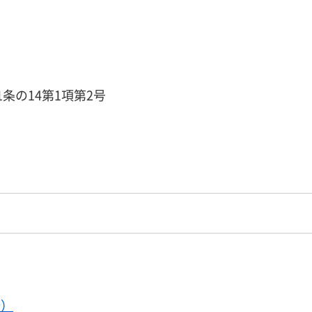
条の14第1項第2号
分）