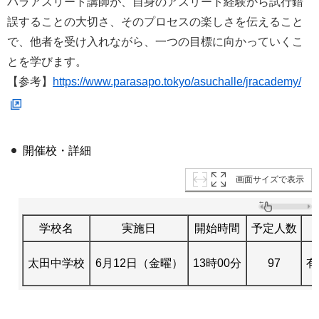
パラアスリート講師が、自身のアスリート経験から試行錯
誤することの大切さ、そのプロセスの楽しさを伝えること
で、他者を受け入れながら、一つの目標に向かっていくこ
とを学びます。
【参考】
https://www.parasapo.tokyo/asuchalle/jracademy/
開催校・詳細
画面サイズで表示
学校名
実施日
開始時間
予定人数
太田中学校
6月12日（金曜）
13時00分
97
有