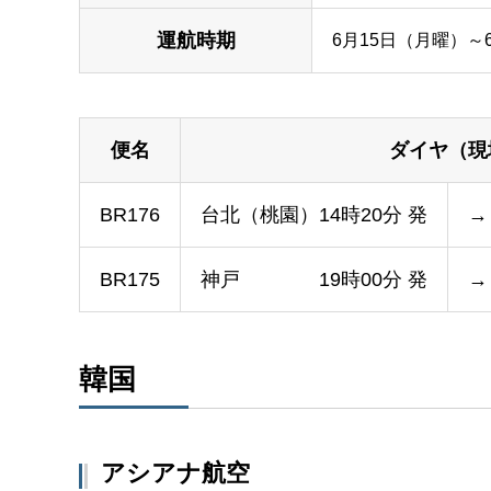
運航時期
6月15日（月曜）～
便名
ダイヤ（現
BR176
台北（桃園）14時20分 発
→
BR175
神戸 19時00分 発
→
韓国
アシアナ航空