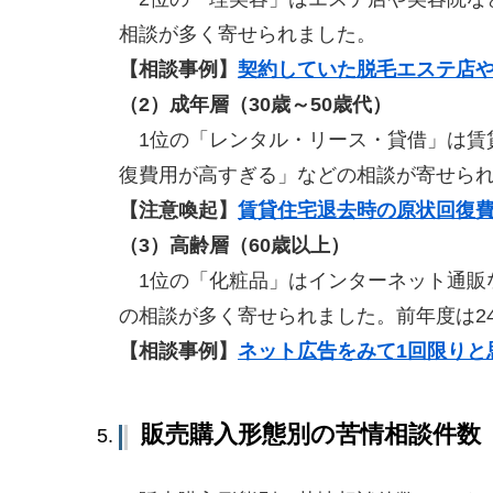
相談が多く寄せられました。
【相談事例】
契約していた脱毛エステ店
（2）成年層（30歳～50歳代）
1位の「レンタル・リース・貸借」は賃
復費用が高すぎる」などの相談が寄せら
【注意喚起】
賃貸住宅退去時の原状回復
（3）高齢層（60歳以上）
1位の「化粧品」はインターネット通販
の相談が多く寄せられました。前年度は24
【相談事例】
ネット広告をみて1
回限りと
販売購入形態別の苦情相談件数