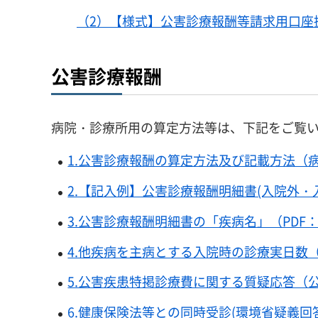
（2）【様式】公害診療報酬等請求用口座振
公害診療報酬
病院・診療所用の算定方法等は、下記をご覧
1.公害診療報酬の算定方法及び記載方法（病院
2.【記入例】公害診療報酬明細書(入院外・入
3.公害診療報酬明細書の「疾病名」（PDF：
4.他疾病を主病とする入院時の診療実日数（P
5.公害疾患特掲診療費に関する質疑応答（公害
6.健康保険法等との同時受診(環境省疑義回答