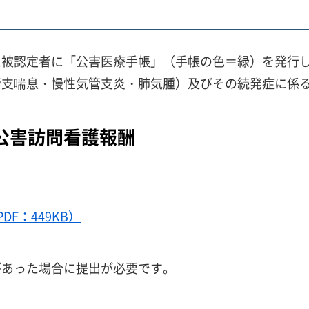
た被認定者に「公害医療手帳」（手帳の色＝緑）を発行
管支喘息・慢性気管支炎・肺気腫）及びその続発症に係
公害訪問看護報酬
F：449KB）
があった場合に提出が必要です。