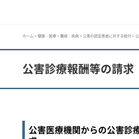
神戸市
ホーム
>
健康・医療
>
難病・疾病
>
公害の認定患者に対する給付
> 
公害診療報酬等の請求
公害医療機関からの公害診