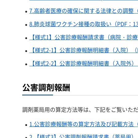
7.高齢者医療の確保に関する法律との調整（P
8.肺炎球菌ワクチン接種の取扱い（PDF：13
【様式1】公害診療報酬請求書（病院・診療所
【様式2-1】公害診療報酬明細書（入院）（P
【様式2-2】公害診療報酬明細書（入院外）（
公害調剤報酬
調剤薬局用の算定方法等は、下記をご覧いた
1.公害診療報酬等の算定方法及び記載方法（調
2.【様式3】公害調剤報酬請求書（薬局用）（