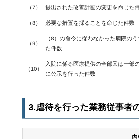
（7）
提出された改善計画の変更を命じた
（8）
必要な措置を採ることを命じた件数
（8）の命令に従わなかった病院のう
（9）
た件数
入院に係る医療提供の全部又は一部
（10）
に公示を行った件数
3.
虐待を行った業務従事者の
内