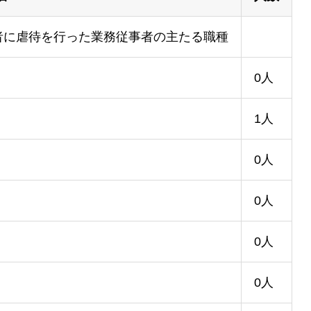
者に虐待を行った業務従事者の主たる職種
0人
1人
0人
0人
0人
0人