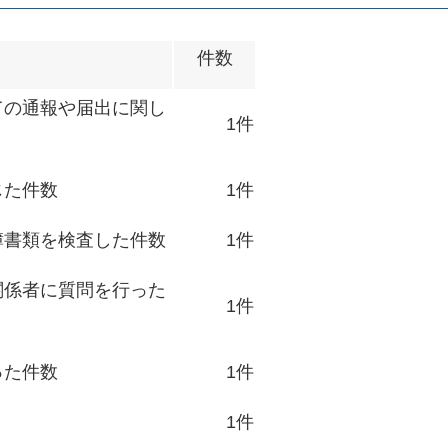
件数
ての通報や届出に関し
1件
じた件数
1件
簿書類を検査した件数
1件
関係者に質問を行った
1件
った件数
1件
1件