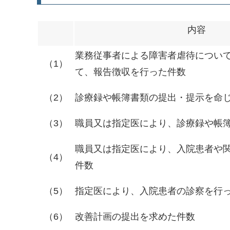
内容
業務従事者による障害者虐待につい
（1）
て、報告徴収を行った件数
（2）
診療録や帳簿書類の提出・提示を命
（3）
職員又は指定医により、診療録や帳
職員又は指定医により、入院患者や
（4）
件数
（5）
指定医により、入院患者の診察を行
（6）
改善計画の提出を求めた件数