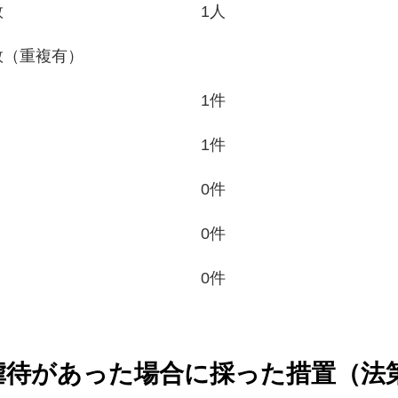
数
1人
数（重複有）
1件
1件
0件
0件
0件
待があった場合に採った措置（法第