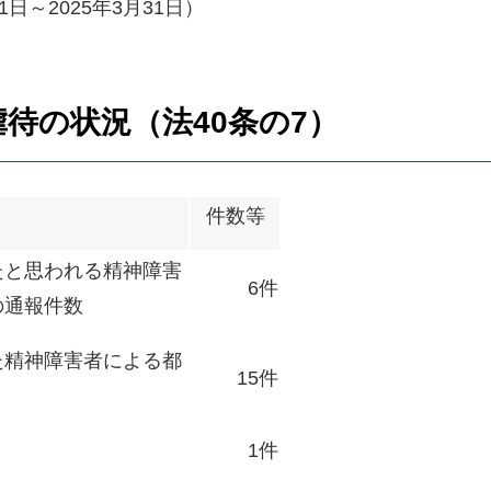
日～2025年3月31日）
虐待の状況（法40条の7）
件数等
たと思われる精神障害
6件
の通報件数
た精神障害者による都
15件
1件