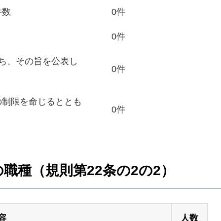
件数
0件
0件
ち、その旨を公表し
0件
の制限を命じるととも
0件
職種（規則第22条の2の2）
容
人数