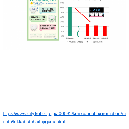
https://www.city.kobe.lg.jp/a00685/kenko/health/promotion/m
outh/fukkabutuhaifujigyou.html