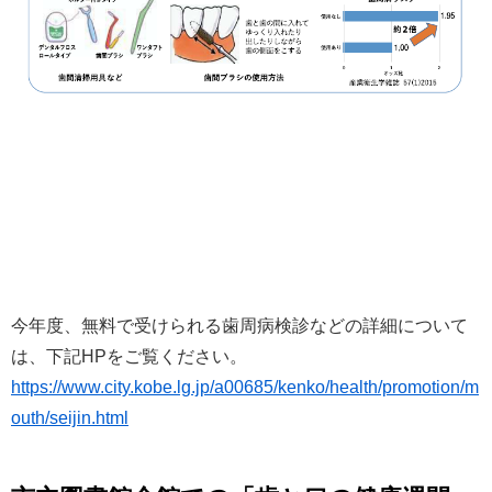
今年度、無料で受けられる歯周病検診などの詳細について
は、下記HPをご覧ください。
https://www.city.kobe.lg.jp/a00685/kenko/health/promotion/m
outh/seijin.html