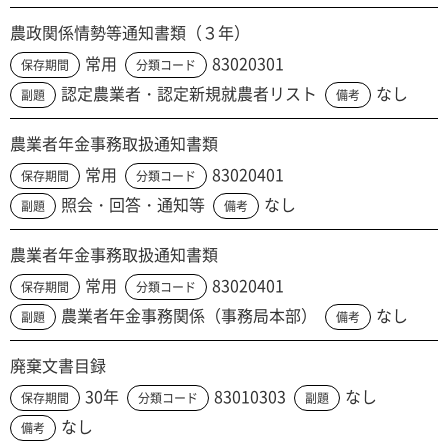
農政関係情勢等通知書類（３年）
常用
83020301
保存期間
分類コード
認定農業者・認定新規就農者リスト
なし
副題
備考
農業者年金事務取扱通知書類
常用
83020401
保存期間
分類コード
照会・回答・通知等
なし
副題
備考
農業者年金事務取扱通知書類
常用
83020401
保存期間
分類コード
農業者年金事務関係（事務局本部）
なし
副題
備考
廃棄文書目録
30年
83010303
なし
保存期間
分類コード
副題
なし
備考