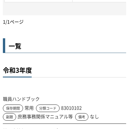
1/1ページ
一覧
令和3年度
職員ハンドブック
常用
83010102
保存期間
分類コード
庶務事務関係マニュアル等
なし
副題
備考