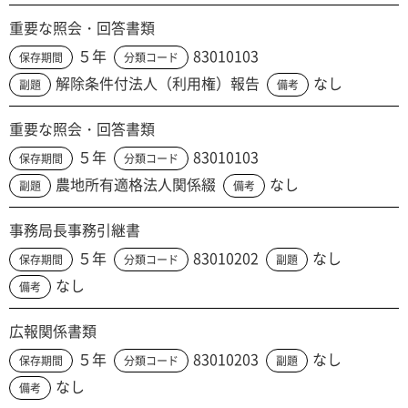
重要な照会・回答書類
５年
83010103
保存期間
分類コード
解除条件付法人（利用権）報告
なし
副題
備考
重要な照会・回答書類
５年
83010103
保存期間
分類コード
農地所有適格法人関係綴
なし
副題
備考
事務局長事務引継書
５年
83010202
なし
保存期間
分類コード
副題
なし
備考
広報関係書類
５年
83010203
なし
保存期間
分類コード
副題
なし
備考