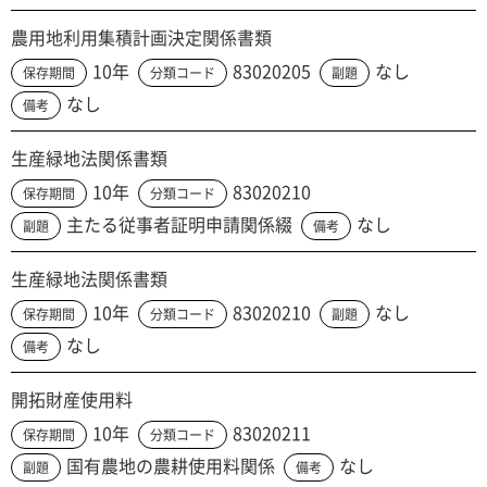
農用地利用集積計画決定関係書類
10年
83020205
なし
保存期間
分類コード
副題
なし
備考
生産緑地法関係書類
10年
83020210
保存期間
分類コード
主たる従事者証明申請関係綴
なし
副題
備考
生産緑地法関係書類
10年
83020210
なし
保存期間
分類コード
副題
なし
備考
開拓財産使用料
10年
83020211
保存期間
分類コード
国有農地の農耕使用料関係
なし
副題
備考