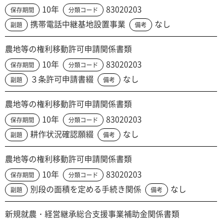
10年
83020203
保存期間
分類コード
携帯電話中継基地設置事業
なし
副題
備考
農地等の権利移動許可申請関係書類
10年
83020203
保存期間
分類コード
３条許可申請書綴
なし
副題
備考
農地等の権利移動許可申請関係書類
10年
83020203
保存期間
分類コード
耕作状況確認願綴
なし
副題
備考
農地等の権利移動許可申請関係書類
10年
83020203
保存期間
分類コード
別段の面積を定める手続き関係
なし
副題
備考
新規就農・経営継承総合支援事業補助金関係書類