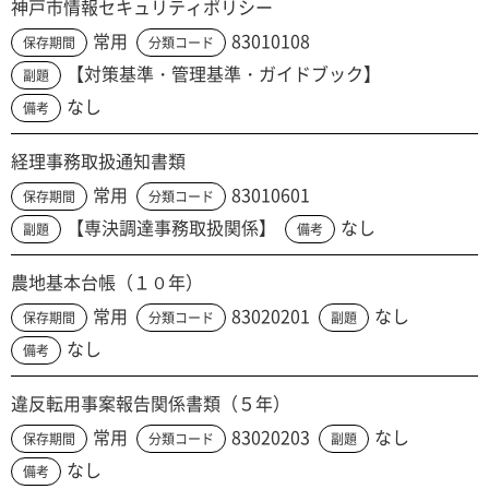
神戸市情報セキュリティポリシー
常用
83010108
保存期間
分類コード
【対策基準・管理基準・ガイドブック】
副題
なし
備考
経理事務取扱通知書類
常用
83010601
保存期間
分類コード
【専決調達事務取扱関係】
なし
副題
備考
農地基本台帳（１０年）
常用
83020201
なし
保存期間
分類コード
副題
なし
備考
違反転用事案報告関係書類（５年）
常用
83020203
なし
保存期間
分類コード
副題
なし
備考