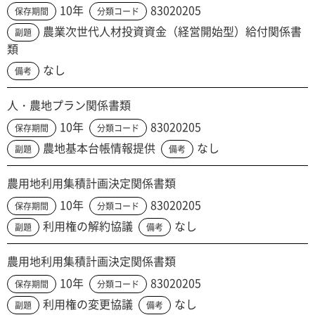
10年
83020205
保存期間
分類コード
農業次世代人材投資資金（経営開始型）給付関係書
副題
類
なし
備考
人・農地プラン関係書類
10年
83020205
保存期間
分類コード
農地基本台帳情報提供
なし
副題
備考
農用地利用集積計画決定関係書類
10年
83020205
保存期間
分類コード
利用権の解約協議
なし
副題
備考
農用地利用集積計画決定関係書類
10年
83020205
保存期間
分類コード
利用権の変更協議
なし
副題
備考