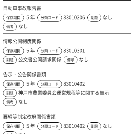
自動車事故報告書
５年
83010206
なし
保存期間
分類コード
副題
なし
備考
情報公開制度関係
５年
83010301
保存期間
分類コード
公文書公開請求関係
なし
副題
備考
告示・公告関係書類
５年
83010402
保存期間
分類コード
神戸市農業委員会運営規程等に関する告示
副題
なし
備考
要綱等制定改廃関係書類
５年
83010402
なし
保存期間
分類コード
副題