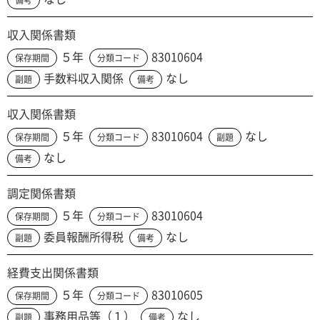
備考
収入関係書類
５年
83010604
保存期間
分類コード
手数料収入関係
なし
副題
備考
収入関係書類
５年
83010604
なし
保存期間
分類コード
副題
なし
備考
調定関係書類
５年
83010604
保存期間
分類コード
委員報酬所得税
なし
副題
備考
経費支出関係書類
５年
83010605
保存期間
分類コード
事務用品等（１）
なし
副題
備考