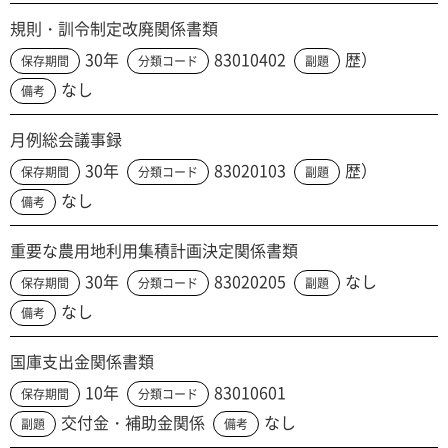
規則・訓令制定改廃関係書類
30年
83010402
歴）
保存期間
分類コード
副題
なし
備考
月例総会議事録
30年
83020103
歴）
保存期間
分類コード
副題
なし
備考
重要な農用地利用集積計画決定関係書類
30年
83020205
なし
保存期間
分類コード
副題
なし
備考
国庫支出金関係書類
10年
83010601
保存期間
分類コード
交付金・補助金関係
なし
副題
備考