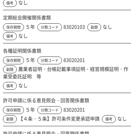
なし
備考
定期総会開催関係書類
５年
83020103
なし
保存期間
分類コード
副題
なし
備考
各種証明関係書類
５年
83020201
保存期間
分類コード
農業者証明・台帳記載事項証明・経営規模証明・作
副題
業受委託証明 等
なし
備考
許可申請に係る意見照会・回答関係書類
５年
83020201
保存期間
分類コード
【４条・５条】許可条件変更承認申請
なし
副題
備考
許可申請に係る意見照会・回答関係書類