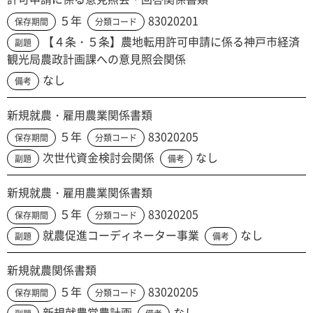
５年
83020201
保存期間
分類コード
【４条・５条】農地転用許可申請に係る神戸市経済
副題
観光局農政計画課への意見照会関係
なし
備考
新規就農・雇用農業関係書類
５年
83020205
保存期間
分類コード
次世代資金検討会関係
なし
副題
備考
新規就農・雇用農業関係書類
５年
83020205
保存期間
分類コード
就農促進コーディネーター事業
なし
副題
備考
新規就農関係書類
５年
83020205
保存期間
分類コード
新規就農営農計画
なし