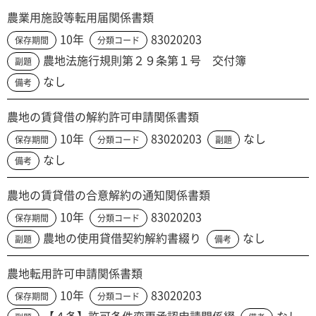
農業用施設等転用届関係書類
10年
83020203
保存期間
分類コード
農地法施行規則第２９条第１号 交付簿
副題
なし
備考
農地の賃貸借の解約許可申請関係書類
10年
83020203
なし
保存期間
分類コード
副題
なし
備考
農地の賃貸借の合意解約の通知関係書類
10年
83020203
保存期間
分類コード
農地の使用貸借契約解約書綴り
なし
副題
備考
農地転用許可申請関係書類
10年
83020203
保存期間
分類コード