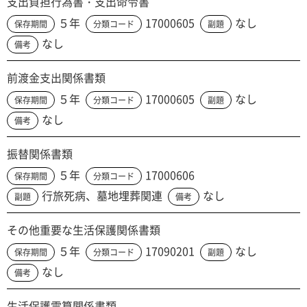
支出負担行為書・支出命令書
５年
17000605
なし
保存期間
分類コード
副題
なし
備考
前渡金支出関係書類
５年
17000605
なし
保存期間
分類コード
副題
なし
備考
振替関係書類
５年
17000606
保存期間
分類コード
行旅死病、墓地埋葬関連
なし
副題
備考
その他重要な生活保護関係書類
５年
17090201
なし
保存期間
分類コード
副題
なし
備考
生活保護電算関係書類