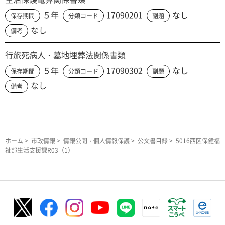
５年
17090201
なし
保存期間
分類コード
副題
なし
備考
行旅死病人・墓地埋葬法関係書類
５年
17090302
なし
保存期間
分類コード
副題
なし
備考
ホーム
>
市政情報
>
情報公開・個人情報保護
>
公文書目録
> 5016西区保健福
祉部生活支援課R03（1）