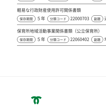
軽易な行政財産使用許可関係書類
５年
22000703
保存期間
分類コード
副題
保育所地域活動事業関係書類（公立保育所）
５年
22060402
保存期間
分類コード
副題
神戸市役所