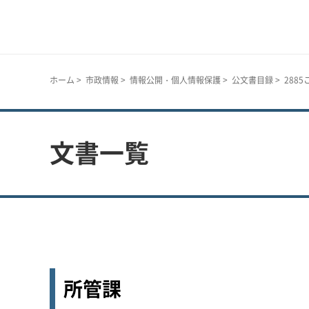
神戸市
ホーム
>
市政情報
>
情報公開・個人情報保護
>
公文書目録
> 288
文書一覧
所管課