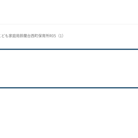
5こども家庭局鈴蘭台西町保育所R05（1）