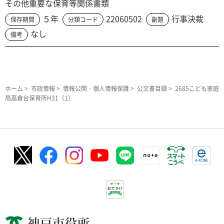
その他重要な保育等関係書類
５年
22060502
行事決裁
保存期間
分類コード
副題
なし
備考
ホーム
>
市政情報
>
情報公開・個人情報保護
>
公文書目録
> 2685こども家庭
局高倉台保育所H31（1）