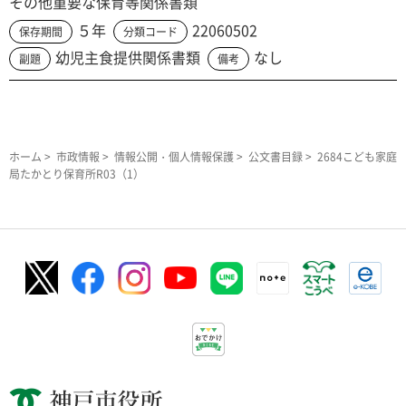
その他重要な保育等関係書類
５年
22060502
保存期間
分類コード
幼児主食提供関係書類
なし
副題
備考
ホーム
>
市政情報
>
情報公開・個人情報保護
>
公文書目録
> 2684こども家庭
局たかとり保育所R03（1）