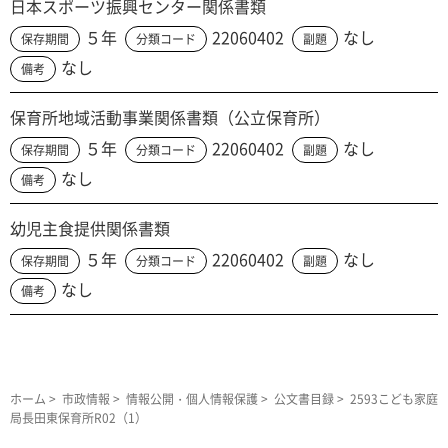
日本スポーツ振興センター関係書類
５年
22060402
なし
保存期間
分類コード
副題
なし
備考
保育所地域活動事業関係書類（公立保育所）
５年
22060402
なし
保存期間
分類コード
副題
なし
備考
幼児主食提供関係書類
５年
22060402
なし
保存期間
分類コード
副題
なし
備考
ホーム
>
市政情報
>
情報公開・個人情報保護
>
公文書目録
> 2593こども家庭
局長田東保育所R02（1）