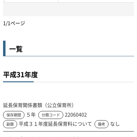
1/1ページ
一覧
平成31年度
延長保育関係書類（公立保育所）
５年
22060402
保存期間
分類コード
平成３１年度延長保育料について
なし
副題
備考