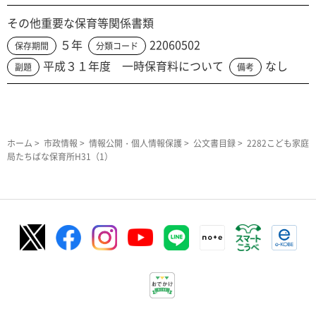
その他重要な保育等関係書類
５年
22060502
保存期間
分類コード
平成３１年度 一時保育料について
なし
副題
備考
ホーム
>
市政情報
>
情報公開・個人情報保護
>
公文書目録
> 2282こども家庭
局たちばな保育所H31（1）