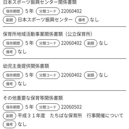
日本スポーツ振興センター関係書類
５年
22060402
保存期間
分類コード
日本スポーツ振興センター
なし
副題
備考
保育所地域活動事業関係書類（公立保育所）
５年
22060402
なし
保存期間
分類コード
副題
なし
備考
幼児主食提供関係書類
５年
22060402
なし
保存期間
分類コード
副題
なし
備考
その他重要な保育等関係書類
５年
22060502
保存期間
分類コード
平成３１年度 たちばな保育所 行事開催について
副題
なし
備考