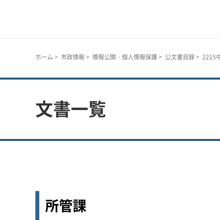
神戸市
ホーム
>
市政情報
>
情報公開・個人情報保護
>
公文書目録
> 221
文書一覧
所管課