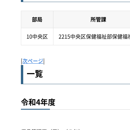
部局
所管課
10中央区
2215中央区保健福祉部保健福
|
次ページ
|
一覧
令和4年度