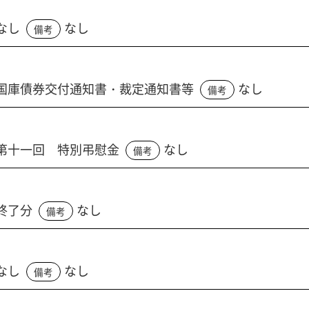
なし
なし
備考
国庫債券交付通知書・裁定通知書等
なし
備考
第十一回 特別弔慰金
なし
備考
終了分
なし
備考
なし
なし
備考