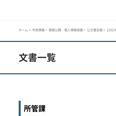
神戸市
ホーム
>
市政情報
>
情報公開・個人情報保護
>
公文書目録
> 220
文書一覧
所管課