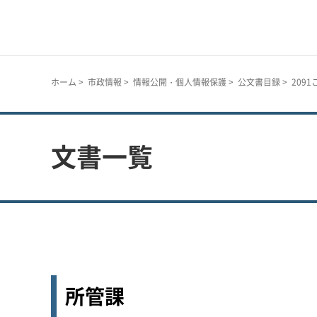
神戸市
ホーム
>
市政情報
>
情報公開・個人情報保護
>
公文書目録
> 209
文書一覧
所管課