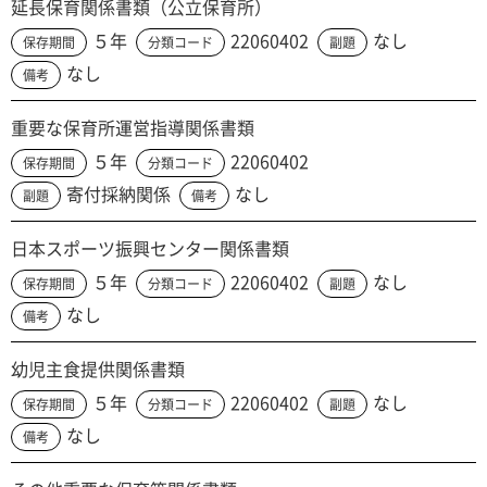
延長保育関係書類（公立保育所）
５年
22060402
なし
保存期間
分類コード
副題
なし
備考
重要な保育所運営指導関係書類
５年
22060402
保存期間
分類コード
寄付採納関係
なし
副題
備考
日本スポーツ振興センター関係書類
５年
22060402
なし
保存期間
分類コード
副題
なし
備考
幼児主食提供関係書類
５年
22060402
なし
保存期間
分類コード
副題
なし
備考