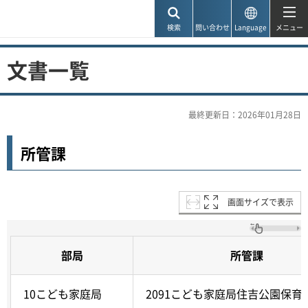
神戸市
検索
問い合わせ
Language
メニュー
文書一覧
最終更新日：2026年01月28日
所管課
画面サイズで表示
部局
所管課
10こども家庭局
2091こども家庭局住吉公園保育