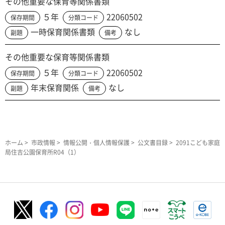
その他重要な保育等関係書類
５年
22060502
保存期間
分類コード
一時保育関係書類
なし
副題
備考
その他重要な保育等関係書類
５年
22060502
保存期間
分類コード
年末保育関係
なし
副題
備考
ホーム
>
市政情報
>
情報公開・個人情報保護
>
公文書目録
> 2091こども家庭
局住吉公園保育所R04（1）