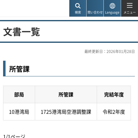
神戸市
検索
問い合わせ
Language
メニュー
文書一覧
最終更新日：2026年01月28日
所管課
部局
所管課
完結年度
10港湾局
1725港湾局空港調整課
令和2年度
1/1ページ