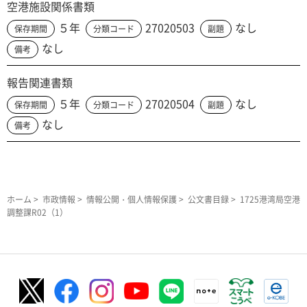
空港施設関係書類
５年
27020503
なし
保存期間
分類コード
副題
なし
備考
報告関連書類
５年
27020504
なし
保存期間
分類コード
副題
なし
備考
ホーム
>
市政情報
>
情報公開・個人情報保護
>
公文書目録
> 1725港湾局空港
調整課R02（1）