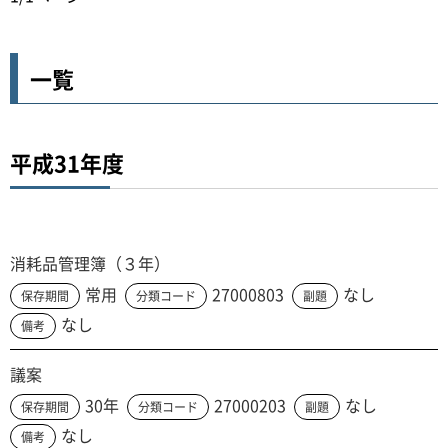
一覧
平成31年度
消耗品管理簿（３年）
常用
27000803
なし
保存期間
分類コード
副題
なし
備考
議案
30年
27000203
なし
保存期間
分類コード
副題
なし
備考