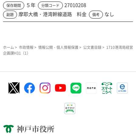
５年
27010208
保存期間
分類コード
摩耶大橋・港湾幹線道路 料金
なし
副題
備考
ホーム
>
市政情報
>
情報公開・個人情報保護
>
公文書目録
> 1710港湾局経営
企画課H31（1）
神戸市役所