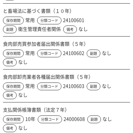
と畜場法に基づく書類（１０年）
常用
24100601
保存期間
分類コード
衛生管理責任者関係
なし
副題
備考
食肉部売買参加者届出関係書類（５年）
常用
24100602
なし
保存期間
分類コード
副題
なし
備考
食肉部卸売業者各種届出関係書類（５年）
常用
24100603
なし
保存期間
分類コード
副題
なし
備考
支払関係帳簿書類（法定７年）
10年
24000608
なし
保存期間
分類コード
副題
なし
備考