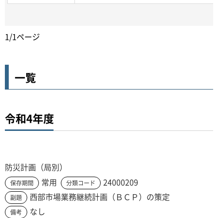
1/1ページ
一覧
令和4年度
防災計画（局別）
常用
24000209
保存期間
分類コード
西部市場業務継続計画（ＢＣＰ）の策定
副題
なし
備考