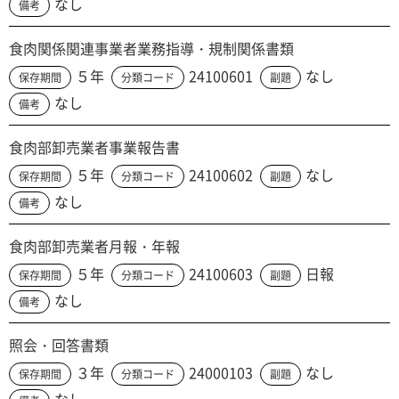
なし
備考
食肉関係関連事業者業務指導・規制関係書類
５年
24100601
なし
保存期間
分類コード
副題
なし
備考
食肉部卸売業者事業報告書
５年
24100602
なし
保存期間
分類コード
副題
なし
備考
食肉部卸売業者月報・年報
５年
24100603
日報
保存期間
分類コード
副題
なし
備考
照会・回答書類
３年
24000103
なし
保存期間
分類コード
副題