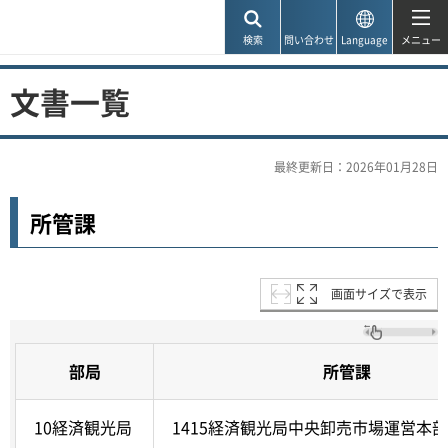
神戸市
検索
問い合わせ
Language
メニュー
文書一覧
最終更新日：2026年01月28日
所管課
画面サイズで表示
部局
所管課
10経済観光局
1415経済観光局中央卸売市場運営本