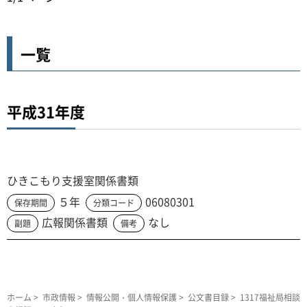
一覧
平成31年度
ひきこもり支援室関係書類
５年
06080301
保存期間
分類コード
広報関係書類
なし
副題
備考
ホーム
>
市政情報
>
情報公開・個人情報保護
>
公文書目録
> 1317福祉局相談