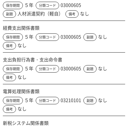
５年
03000605
保存期間
分類コード
人材派遣契約（軽自）
なし
副題
備考
経費支出関係書類
５年
03000605
なし
保存期間
分類コード
副題
なし
備考
支出負担行為書・支出命令書
５年
03000605
なし
保存期間
分類コード
副題
なし
備考
電算処理関係書類
５年
03210101
なし
保存期間
分類コード
副題
なし
備考
新税システム関係書類