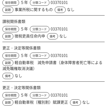
５年
03370101
保存期間
分類コード
事業所税に関するもの
なし
副題
備考
課税関係書類
５年
03370101
保存期間
分類コード
徴税吏員任命内申
なし
副題
備考
更正・決定等関係書類
５年
03370101
保存期間
分類コード
軽自動車税 減免申請書（身体障害者死亡等による
副題
減免職権取消決議）
なし
備考
更正・決定等関係書類
５年
03370101
保存期間
分類コード
軽自動車税（種別割）賦課更正
なし
副題
備考