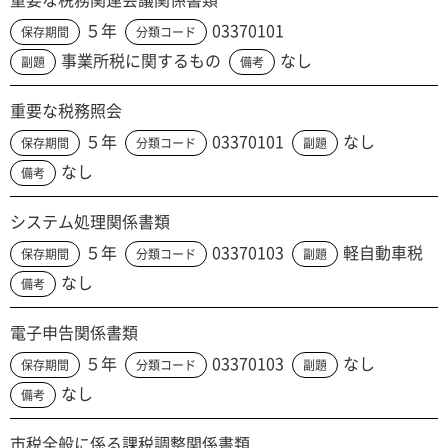
５年
03370101
保存期間
分類コード
事業所税に関するもの
なし
副題
備考
重要な税務照会
５年
03370101
なし
保存期間
分類コード
副題
なし
備考
システム処理関係書類
５年
03370103
軽自動車税
保存期間
分類コード
副題
なし
備考
電子申告関係書類
５年
03370103
なし
保存期間
分類コード
副題
なし
備考
市税全般に係る課税調整関係書類