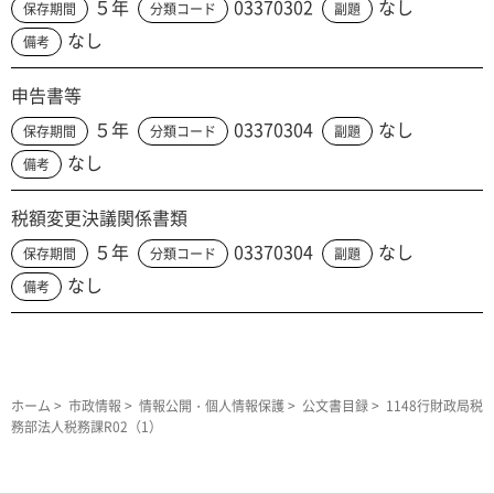
５年
03370302
なし
保存期間
分類コード
副題
なし
備考
申告書等
５年
03370304
なし
保存期間
分類コード
副題
なし
備考
税額変更決議関係書類
５年
03370304
なし
保存期間
分類コード
副題
なし
備考
ホーム
>
市政情報
>
情報公開・個人情報保護
>
公文書目録
> 1148行財政局税
務部法人税務課R02（1）