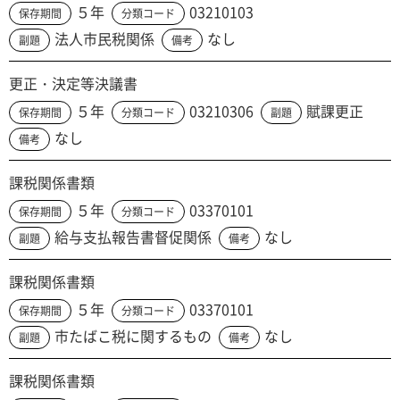
５年
03210103
保存期間
分類コード
法人市民税関係
なし
副題
備考
更正・決定等決議書
５年
03210306
賦課更正
保存期間
分類コード
副題
なし
備考
課税関係書類
５年
03370101
保存期間
分類コード
給与支払報告書督促関係
なし
副題
備考
課税関係書類
５年
03370101
保存期間
分類コード
市たばこ税に関するもの
なし
副題
備考
課税関係書類