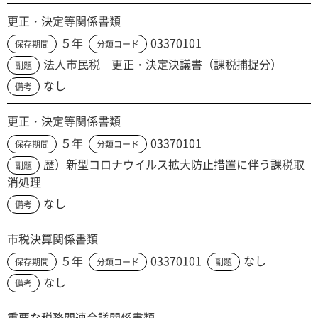
更正・決定等関係書類
５年
03370101
保存期間
分類コード
法人市民税 更正・決定決議書（課税捕捉分）
副題
なし
備考
更正・決定等関係書類
５年
03370101
保存期間
分類コード
歴）新型コロナウイルス拡大防止措置に伴う課税取
副題
消処理
なし
備考
市税決算関係書類
５年
03370101
なし
保存期間
分類コード
副題
なし
備考
重要な税務関連会議関係書類