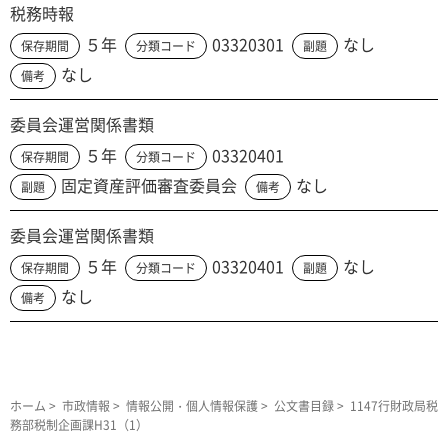
税務時報
５年
03320301
なし
保存期間
分類コード
副題
なし
備考
委員会運営関係書類
５年
03320401
保存期間
分類コード
固定資産評価審査委員会
なし
副題
備考
委員会運営関係書類
５年
03320401
なし
保存期間
分類コード
副題
なし
備考
ホーム
>
市政情報
>
情報公開・個人情報保護
>
公文書目録
> 1147行財政局税
務部税制企画課H31（1）