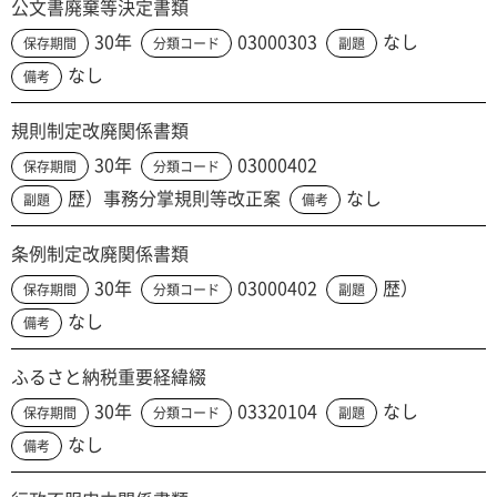
公文書廃棄等決定書類
30年
03000303
なし
保存期間
分類コード
副題
なし
備考
規則制定改廃関係書類
30年
03000402
保存期間
分類コード
歴）事務分掌規則等改正案
なし
副題
備考
条例制定改廃関係書類
30年
03000402
歴）
保存期間
分類コード
副題
なし
備考
ふるさと納税重要経緯綴
30年
03320104
なし
保存期間
分類コード
副題
なし
備考