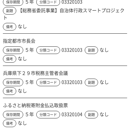
５年
03320103
保存期間
分類コード
【総務省委託事業】自治体行政スマートプロジェク
副題
ト
なし
備考
指定都市市長会
５年
03320103
なし
保存期間
分類コード
副題
なし
備考
兵庫県下２９市税務主管者会議
５年
03320103
なし
保存期間
分類コード
副題
なし
備考
ふるさと納税寄附金払込取扱票
５年
03320104
なし
保存期間
分類コード
副題
なし
備考