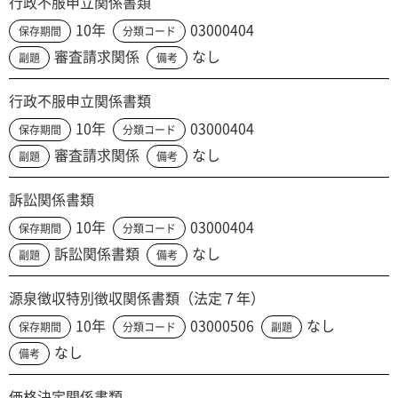
行政不服申立関係書類
10年
03000404
保存期間
分類コード
審査請求関係
なし
副題
備考
行政不服申立関係書類
10年
03000404
保存期間
分類コード
審査請求関係
なし
副題
備考
訴訟関係書類
10年
03000404
保存期間
分類コード
訴訟関係書類
なし
副題
備考
源泉徴収特別徴収関係書類（法定７年）
10年
03000506
なし
保存期間
分類コード
副題
なし
備考
価格決定関係書類