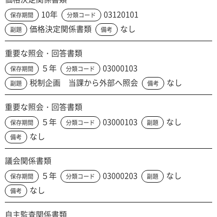
10年
03120101
保存期間
分類コード
価格決定関係書類
なし
副題
備考
重要な照会・回答書類
５年
03000103
保存期間
分類コード
税制企画 当課から外部へ照会
なし
副題
備考
重要な照会・回答書類
５年
03000103
なし
保存期間
分類コード
副題
なし
備考
議会関係書類
５年
03000203
なし
保存期間
分類コード
副題
なし
備考
自主監査関係書類