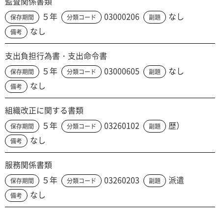
監査関係書類
５年
03000206
なし
保存期間
分類コード
副題
なし
備考
支出負担行為書・支出命令書
５年
03000605
なし
保存期間
分類コード
副題
なし
備考
組織改正に関する書類
５年
03260102
歴）
保存期間
分類コード
副題
なし
備考
服務関係書類
５年
03260203
派遣
保存期間
分類コード
副題
なし
備考