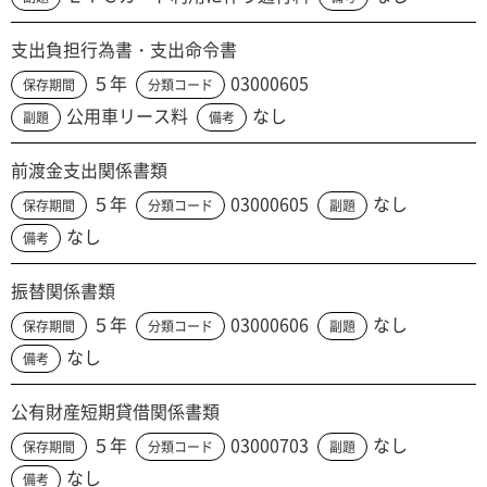
支出負担行為書・支出命令書
５年
03000605
保存期間
分類コード
公用車リース料
なし
副題
備考
前渡金支出関係書類
５年
03000605
なし
保存期間
分類コード
副題
なし
備考
振替関係書類
５年
03000606
なし
保存期間
分類コード
副題
なし
備考
公有財産短期貸借関係書類
５年
03000703
なし
保存期間
分類コード
副題
なし
備考