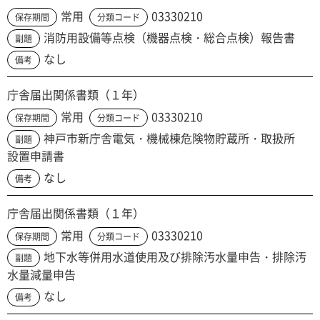
常用
03330210
保存期間
分類コード
消防用設備等点検（機器点検・総合点検）報告書
副題
なし
備考
庁舎届出関係書類（１年）
常用
03330210
保存期間
分類コード
神戸市新庁舎電気・機械棟危険物貯蔵所・取扱所
副題
設置申請書
なし
備考
庁舎届出関係書類（１年）
常用
03330210
保存期間
分類コード
地下水等併用水道使用及び排除汚水量申告・排除汚
副題
水量減量申告
なし
備考