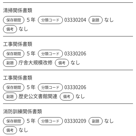
清掃関係書類
５年
03330204
なし
保存期間
分類コード
副題
なし
備考
工事関係書類
５年
03330206
保存期間
分類コード
庁舎大規模改修
なし
副題
備考
工事関係書類
５年
03330206
保存期間
分類コード
歴史公文書館関連
なし
副題
備考
消防訓練関係書類
５年
03330209
なし
保存期間
分類コード
副題
なし
備考