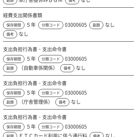
副題
備考
経費支出関係書類
５年
03000605
なし
保存期間
分類コード
副題
なし
備考
支出負担行為書・支出命令書
５年
03000605
保存期間
分類コード
（自動車係関係）
なし
副題
備考
支出負担行為書・支出命令書
５年
03000605
保存期間
分類コード
（庁舎管理係）
なし
副題
備考
支出負担行為書・支出命令書
５年
03000605
保存期間
分類コード
ＥＴＣカード利用に伴う通行料
なし
副題
備考