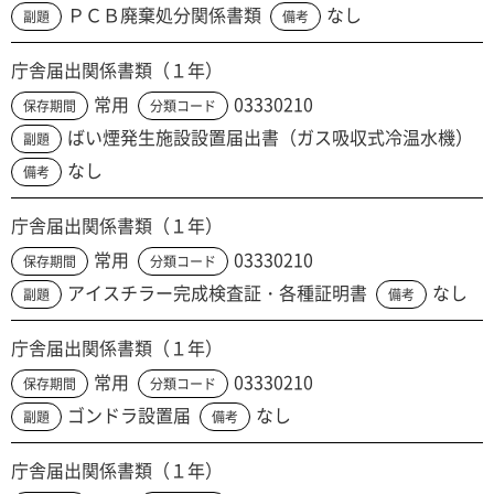
ＰＣＢ廃棄処分関係書類
なし
副題
備考
庁舎届出関係書類（１年）
常用
03330210
保存期間
分類コード
ばい煙発生施設設置届出書（ガス吸収式冷温水機）
副題
なし
備考
庁舎届出関係書類（１年）
常用
03330210
保存期間
分類コード
アイスチラー完成検査証・各種証明書
なし
副題
備考
庁舎届出関係書類（１年）
常用
03330210
保存期間
分類コード
ゴンドラ設置届
なし
副題
備考
庁舎届出関係書類（１年）