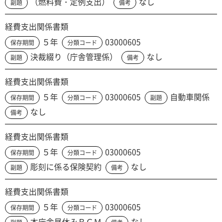
（燃料費・定例支出）
なし
副題
備考
経費支出関係書類
５年
03000605
保存期間
分類コード
決裁綴り（庁舎管理係）
なし
副題
備考
経費支出関係書類
５年
03000605
自動車関係
保存期間
分類コード
副題
なし
備考
経費支出関係書類
５年
03000605
保存期間
分類コード
彫刻に係る保険契約
なし
副題
備考
経費支出関係書類
５年
03000605
保存期間
分類コード
本庁舎昼休みＢＧＭ
なし