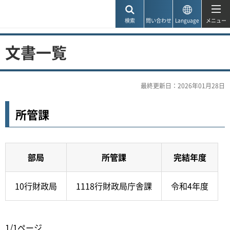
神戸市
検索
問い合わせ
Language
メニュー
文書一覧
最終更新日：2026年01月28日
所管課
部局
所管課
完結年度
10行財政局
1118行財政局庁舎課
令和4年度
1/1ページ