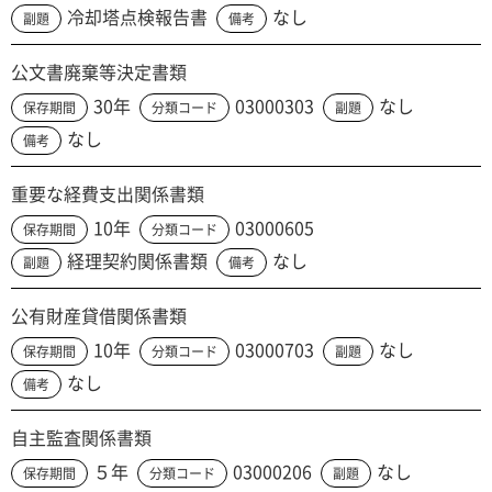
冷却塔点検報告書
なし
副題
備考
公文書廃棄等決定書類
30年
03000303
なし
保存期間
分類コード
副題
なし
備考
重要な経費支出関係書類
10年
03000605
保存期間
分類コード
経理契約関係書類
なし
副題
備考
公有財産貸借関係書類
10年
03000703
なし
保存期間
分類コード
副題
なし
備考
自主監査関係書類
５年
03000206
なし
保存期間
分類コード
副題